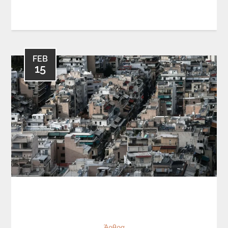
FEB
15
Άρθρα