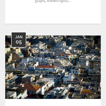
χωρίς δικαστήριο,…
JAN
05